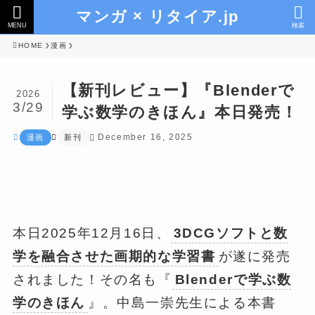
マンガ × リタイア.jp
MENU
検索
HOME
漫画
【新刊レビュー】『Blenderで
2026
3/29
学ぶ数学のきほん』本日発売！
December 16, 2025
漫画
新刊
本日2025年12月16日、
3DCGソフトと数
学を融合させた画期的な学習書
が遂に発売
されました！その名も『
Blenderで学ぶ数
学のきほん
』。中島一崇先生による本書