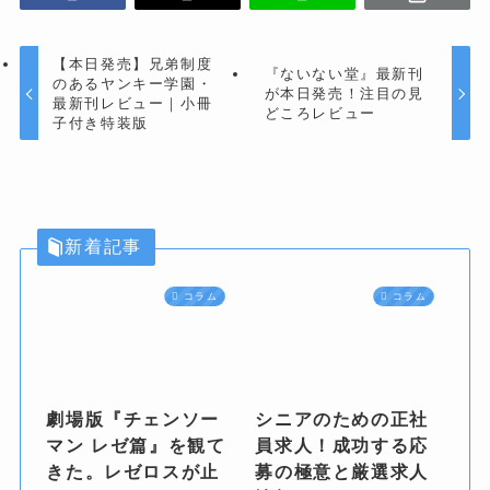
【本日発売】兄弟制度
『ないない堂』最新刊
のあるヤンキー学園・
が本日発売！注目の見
最新刊レビュー｜小冊
どころレビュー
子付き特装版
新着記事
コラム
コラム
劇場版『チェンソー
シニアのための正社
マン レゼ篇』を観て
員求人！成功する応
きた。レゼロスが止
募の極意と厳選求人