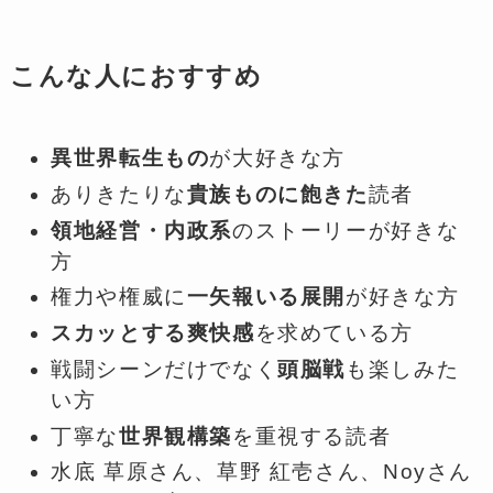
こんな人におすすめ
異世界転生もの
が大好きな方
ありきたりな
貴族ものに飽きた
読者
領地経営・内政系
のストーリーが好きな
方
権力や権威に
一矢報いる展開
が好きな方
スカッとする爽快感
を求めている方
戦闘シーンだけでなく
頭脳戦
も楽しみた
い方
丁寧な
世界観構築
を重視する読者
水底 草原さん、草野 紅壱さん、Noyさん