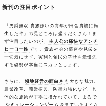
新刊の注目ポイント
『男爵無双 貴族嫌いの青年が田舎貴族に転
生した件』の見どころは盛りだくさん！ま
ず注目したいのが、
主人公の痛快なアンチ
ヒーロー性
です。貴族社会の慣習や見栄を
一切気にせず、実利と領民の幸せを最優先
する姿勢が本当にスカッとします。
さらに、
領地経営の面白さ
も大きな魅力。
農業改革、商業振興、防衛力強化など、具
体的な施策が丁寧に描かれていて、まるで
シミュレーションゲーム
を見ているような