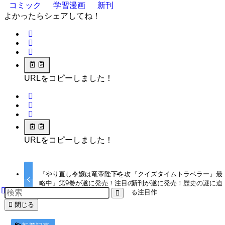
コミック
学習漫画
新刊
よかったらシェアしてね！
URLをコピーしました！
URLをコピーしました！
『やり直し令嬢は竜帝陛下を攻
『クイズタイムトラベラー』最
略中』第9巻が遂に発売！注目の
新刊が遂に発売！歴史の謎に迫
展開をレビュー
る注目作
閉じる