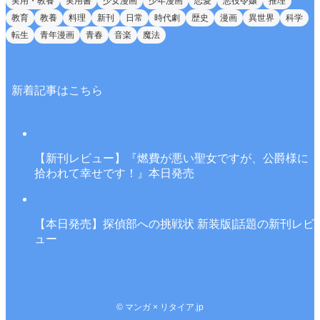
実用・教養
実用書
少女漫画
少年漫画
恋愛
悪役令嬢
推理
教育
教養
料理
新刊
日常
時代劇
歴史
漫画
異世界
科学
転生
青年漫画
青春
音楽
魔法
新着記事はこちら
【新刊レビュー】『燃費が悪い聖女ですが、公爵様に
拾われて幸せです！』本日発売
【本日発売】探偵部への挑戦状 新装版|話題の新刊レビ
ュー
©
マンガ × リタイア.jp