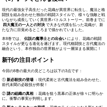
現代の最強女子高生だった花織が異世界に転生し、魔法と格
闘技を組み合わせた独自の戦闘スタイルで、様々な強敵と戦
いながら成長していく異世界バトルストーリー。前巻までに
四大魔王の一人との対決
で大きな代償を払った花織が、新
たな力に目覚めるところまで描かれていました。
本8巻では、
伝説の魔導士との出会い
により、花織の戦闘
スタイルが更なる進化を遂げます。現代格闘技と古代魔法の
融合という、本作独自の世界観がより一層深まる展開に！
新刊の注目ポイント
今回の8巻の最大の見どころは以下の3点です：
①
新必殺技の登場
：現代柔術と古代魔法を組み合わせた、
前代未聞の必殺技が炸裂！
②
謎の組織の真相
：花織を狙う黒幕の正体が徐々に明らか
に。衝撃の事実が判明します。