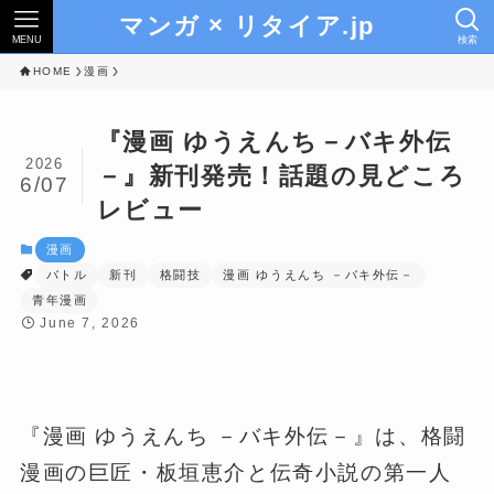
マンガ × リタイア.jp
MENU
検索
HOME
漫画
『漫画 ゆうえんち－バキ外伝
2026
－』新刊発売！話題の見どころ
6/07
レビュー
漫画
バトル
新刊
格闘技
漫画 ゆうえんち －バキ外伝－
青年漫画
June 7, 2026
『漫画 ゆうえんち －バキ外伝－』は、格闘
漫画の巨匠・板垣恵介と伝奇小説の第一人