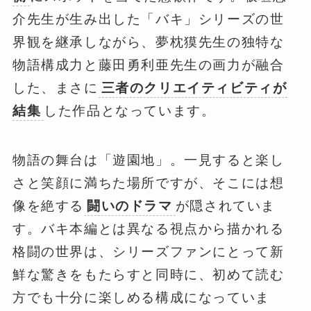
介先生が生み出した「バキ」シリーズの世
界観を継承しながら、夢枕獏先生の独特な
物語構成力と藤田勇利亜先生の画力が融合
した、まさに
三者のクリエイティビティが
結集
した作品となっています。
物語の舞台は「遊園地」。一見すると楽し
さと笑顔に満ちた場所ですが、そこには想
像を絶する
闘いのドラマ
が隠されていま
す。バキ本編とは異なる視点から描かれる
格闘の世界は、シリーズファンにとって新
鮮な驚きをもたらすと同時に、初めて読む
方でも十分に楽しめる構成になっていま