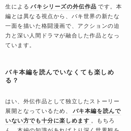
生による
バキシリーズの外伝作品
です。本
編とは異なる視点から、バキ世界の新たな
一面を描いた格闘漫画で、アクションの迫
力と深い人間ドラマが融合した作品となっ
ています。
バキ本編を読んでいなくても楽しめ
る？
はい、外伝作品として独立したストーリー
展開となっているため、
バキ本編を読んで
いない方でも十分に楽しめます
。もちろ
ん、本編の知識があればより深く世界観を