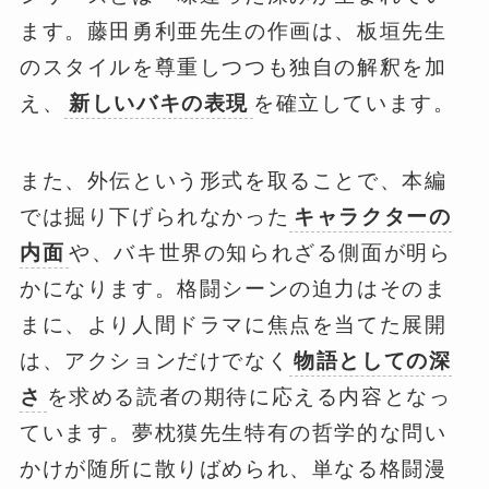
ます。藤田勇利亜先生の作画は、板垣先生
のスタイルを尊重しつつも独自の解釈を加
え、
新しいバキの表現
を確立しています。
また、外伝という形式を取ることで、本編
では掘り下げられなかった
キャラクターの
内面
や、バキ世界の知られざる側面が明ら
かになります。格闘シーンの迫力はそのま
まに、より人間ドラマに焦点を当てた展開
は、アクションだけでなく
物語としての深
さ
を求める読者の期待に応える内容となっ
ています。夢枕獏先生特有の哲学的な問い
かけが随所に散りばめられ、単なる格闘漫