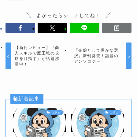
よかったらシェアしてね！
【新刊レビュー】『商
『令嬢として愚かな選
人スキルで魔王城の攻
択』新刊発売！話題の
略を目指す』が話題沸
アンソロジー
騰中！
新着記事
コラム
コラム