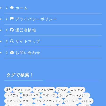
ホーム
プライバシーポリシー
運営者情報
サイトマップ
お問い合わせ
タグで検索！
SF
アクション
アンソロジー
グルメ
コミック
コメディ
サスペンス
スポーツ
ダークファンタジー
ドキュメンタリー
ノンフィクション
ハーレム
バトル