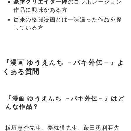
豪華クリエイター陣
のコラボレーション
作品に興味がある方
従来の格闘漫画とは一味違った作品を探
している方
『漫画 ゆうえんち －バキ外伝－』よ
くある質問
『漫画 ゆうえんち －バキ外伝－』はど
んな作品？
板垣恵介先生、夢枕獏先生、藤田勇利亜先