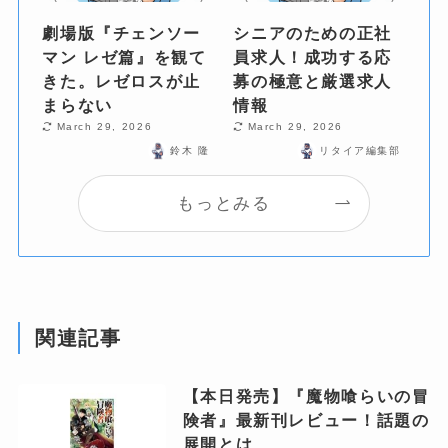
劇場版『チェンソー
シニアのための正社
マン レゼ篇』を観て
員求人！成功する応
きた。レゼロスが止
募の極意と厳選求人
まらない
情報
March 29, 2026
March 29, 2026
鈴木 隆
リタイア編集部
もっとみる
関連記事
【本日発売】『魔物喰らいの冒
険者』最新刊レビュー！話題の
展開とは