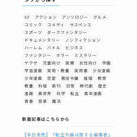
SF
アクション
アンソロジー
グルメ
コミック
コメディ
サスペンス
スポーツ
ダークファンタジー
ドキュメンタリー
ノンフィクション
ハーレム
バトル
ビジネス
ファンタジー
ホラー
ミステリー
ヤクザ
児童向け
医療
女性向け
学園
学習漫画
実用・教養
実用書
少女漫画
少年漫画
恋愛
悪役令嬢
推理
教育
教養
料理
新刊
日常
時代劇
歴史
漫画
異世界
科学
転生
青年漫画
青春
音楽
魔法
新着記事はこちらから
【本日発売】『転生令嬢は旅する編纂者』