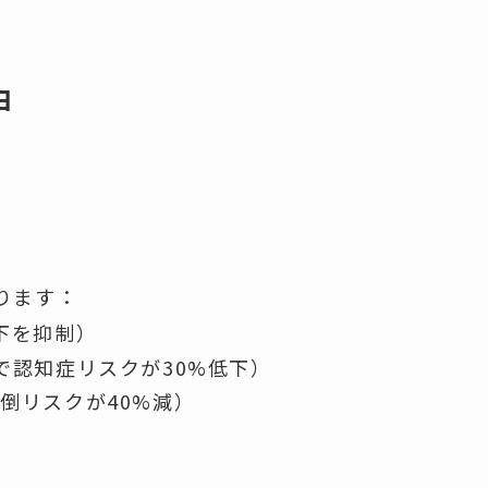
由
ります：
下を抑制）
で認知症リスクが30%低下）
倒リスクが40%減）