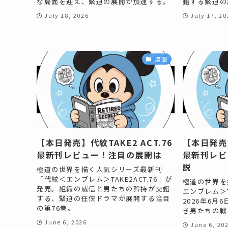
な局面を迎え、緊迫の展開が加速する。
錯する緊迫の
July 18, 2026
July 17, 20
漫画
【本日発売】代紋TAKE2 ACT.76
【本日発売】
最新刊レビュー！注目の展開は
最新刊レビ
説
極道の世界を描く人気シリーズ最新刊
「代紋＜エンブレム＞TAKE2ACT.76」が
極道の世界を
発売。組織の威信と男たちの矜持が交錯
エンブレム＞T
する、緊迫の任侠ドラマが展開する注目
2026年6
の第76巻。
き男たちの戦
June 6, 2026
June 6, 20