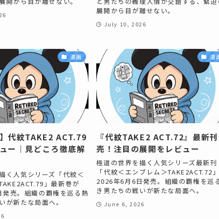
展開から目が離せない。
と男たちの義理人情が交錯する、緊迫
展開から目が離せない。
26
July 10, 2026
漫画
漫
代紋TAKE2 ACT.79
『代紋TAKE2 ACT.72』最新
ュー｜見どころ徹底解
売！注目の展開をレビュー
極道の世界を描く人気シリーズ最新刊
「代紋＜エンブレム＞TAKE2ACT.72
描く人気シリーズ「代紋＜
2026年6月6日発売。組織の覇権を巡
AKE2ACT.79」最新巻が
き男たちの戦いが新たな局面へ。
月6日発売。組織の覇権を巡る熱
いが新たな局面へ。
June 6, 2026
26