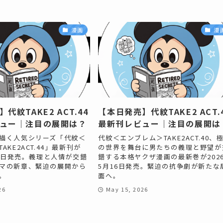
漫画
漫
代紋TAKE2 ACT.44
【本日発売】代紋TAKE2 ACT.
ュー｜注目の展開は？
最新刊レビュー｜注目の展開は
描く人気シリーズ「代紋＜
代紋＜エンブレム＞TAKE2ACT.40、
AKE2ACT.44」最新刊が
の世界を舞台に男たちの義理と野望が
16日発売。義理と人情が交錯
錯する本格ヤクザ漫画の最新巻が202
マの新章、緊迫の展開から
5月16日発売。緊迫の抗争劇が新たな
。
面へ。
26
May 15, 2026