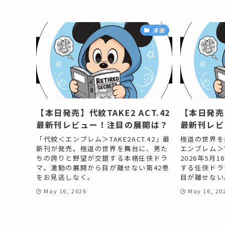
漫画
【本日発売】代紋TAKE2 ACT.42
【本日発売】
最新刊レビュー！注目の展開は？
最新刊レビ
「代紋＜エンブレム＞TAKE2ACT.42」最
極道の世界を
新刊が発売。極道の世界を舞台に、男た
エンブレム＞T
ちの誇りと野望が交錯する本格任侠ドラ
2026年5月
マ。激動の展開から目が離せない第42巻
する任侠ドラ
をお見逃しなく。
目が離せない
May 16, 2026
May 16, 20