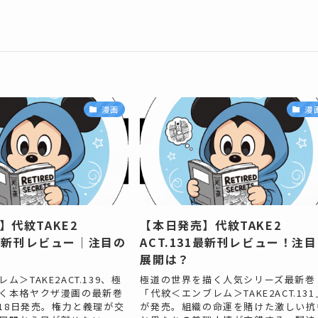
漫画
漫
】代紋TAKE2
【本日発売】代紋TAKE2
9最新刊レビュー｜注目の
ACT.131最新刊レビュー！注
展開は？
ム＞TAKE2ACT.139、極
極道の世界を描く人気シリーズ最新巻
く本格ヤクザ漫画の最新巻
「代紋＜エンブレム＞TAKE2ACT.131
月18日発売。権力と義理が交
が発売。組織の命運を賭けた激しい抗