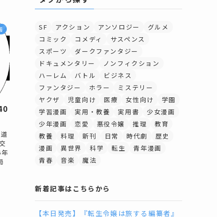
SF
アクション
アンソロジー
グルメ
画
コミック
コメディ
サスペンス
スポーツ
ダークファンタジー
ドキュメンタリー
ノンフィクション
ハーレム
バトル
ビジネス
ファンタジー
ホラー
ミステリー
ヤクザ
児童向け
医療
女性向け
学園
40
学習漫画
実用・教養
実用書
少女漫画
少年漫画
恋愛
悪役令嬢
推理
教育
極道
教養
料理
新刊
日常
時代劇
歴史
交
漫画
異世界
科学
転生
青年漫画
6年
青春
音楽
魔法
局
新着記事はこちらから
【本日発売】『転生令嬢は旅する編纂者』