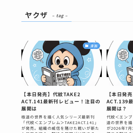
ヤクザ
– tag –
漫画
【本日発売】代紋TAKE2
【本日発売
ACT.141最新刊レビュー！注目の
ACT.13
展開は
展開は？
極道の世界を描く人気シリーズ最新刊
代紋＜エンブレ
「代紋＜エンブレム＞TAKE2ACT.141」
道の世界を描
が発売。組織の威信を賭けた戦いが新た
が2026年7