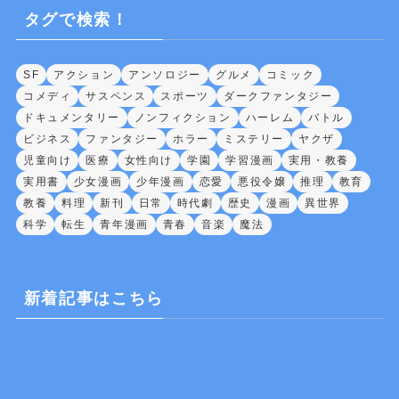
タグで検索！
SF
アクション
アンソロジー
グルメ
コミック
コメディ
サスペンス
スポーツ
ダークファンタジー
ドキュメンタリー
ノンフィクション
ハーレム
バトル
ビジネス
ファンタジー
ホラー
ミステリー
ヤクザ
児童向け
医療
女性向け
学園
学習漫画
実用・教養
実用書
少女漫画
少年漫画
恋愛
悪役令嬢
推理
教育
教養
料理
新刊
日常
時代劇
歴史
漫画
異世界
科学
転生
青年漫画
青春
音楽
魔法
新着記事はこちら