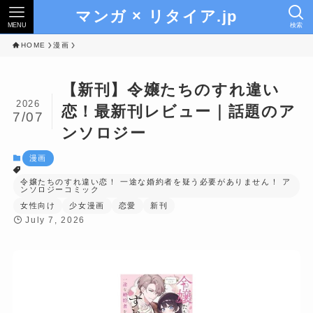
マンガ × リタイア.jp
MENU
検索
HOME
漫画
【新刊】令嬢たちのすれ違い
2026
恋！最新刊レビュー｜話題のア
7/07
ンソロジー
漫画
令嬢たちのすれ違い恋！ 一途な婚約者を疑う必要がありません！ ア
ンソロジーコミック
女性向け
少女漫画
恋愛
新刊
July 7, 2026