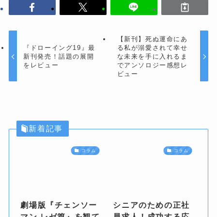
【新刊】死ぬ運命にあ
『ドローイング19』最
る私が溺愛されて幸せ
新刊発売！話題の展開
な未来を手に入れるま
をレビュー
でアンソロジー感想レ
ビュー
新着記事
コラム
コラム
劇場版『チェンソー
シニアのための正社
マン レゼ篇』を観て
員求人！成功する応