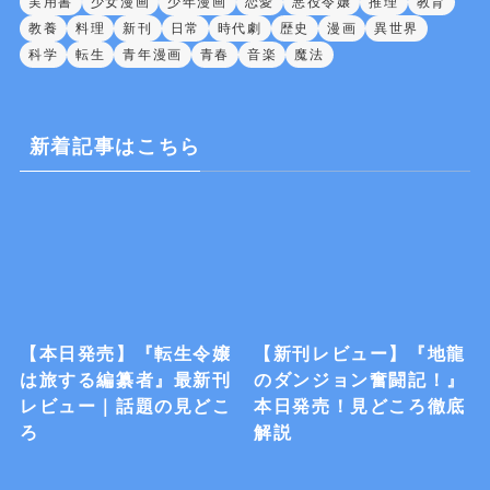
実用書
少女漫画
少年漫画
恋愛
悪役令嬢
推理
教育
教養
料理
新刊
日常
時代劇
歴史
漫画
異世界
科学
転生
青年漫画
青春
音楽
魔法
新着記事はこちら
【本日発売】『転生令嬢
【新刊レビュー】『地龍
は旅する編纂者』最新刊
のダンジョン奮闘記！』
レビュー｜話題の見どこ
本日発売！見どころ徹底
ろ
解説