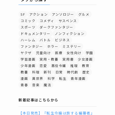
SF
アクション
アンソロジー
グルメ
コミック
コメディ
サスペンス
スポーツ
ダークファンタジー
ドキュメンタリー
ノンフィクション
ハーレム
バトル
ビジネス
ファンタジー
ホラー
ミステリー
ヤクザ
児童向け
医療
女性向け
学園
学習漫画
実用・教養
実用書
少女漫画
少年漫画
恋愛
悪役令嬢
推理
教育
教養
料理
新刊
日常
時代劇
歴史
漫画
異世界
科学
転生
青年漫画
青春
音楽
魔法
新着記事はこちらから
【本日発売】『転生令嬢は旅する編纂者』