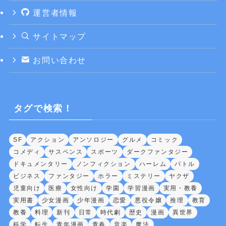
運営者情報
サイトマップ
お問い合わせ
タグで検索！
SF
アクション
アンソロジー
グルメ
コミック
コメディ
サスペンス
スポーツ
ダークファンタジー
ドキュメンタリー
ノンフィクション
ハーレム
バトル
ビジネス
ファンタジー
ホラー
ミステリー
ヤクザ
児童向け
医療
女性向け
学園
学習漫画
実用・教養
実用書
少女漫画
少年漫画
恋愛
悪役令嬢
推理
教育
教養
料理
新刊
日常
時代劇
歴史
漫画
異世界
科学
転生
青年漫画
青春
音楽
魔法