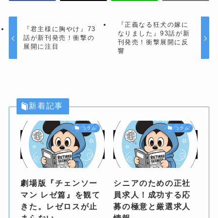
『正義なる狂犬の嫁に
『君主様に胸やけ』73
なりました』93話が新
話が新刊発売！衝撃の
刊発売！衝撃展開に反
展開に注目
響
新着記事
コラム
コラム
劇場版『チェンソー
シニアのための正社
マン レゼ篇』を観て
員求人！成功する応
きた。レゼロスが止
募の極意と厳選求人