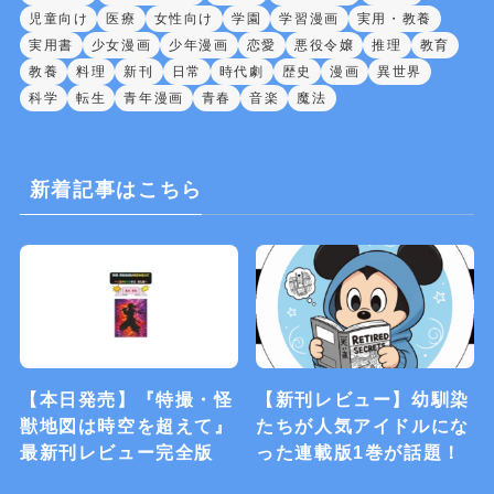
児童向け
医療
女性向け
学園
学習漫画
実用・教養
実用書
少女漫画
少年漫画
恋愛
悪役令嬢
推理
教育
教養
料理
新刊
日常
時代劇
歴史
漫画
異世界
科学
転生
青年漫画
青春
音楽
魔法
新着記事はこちら
【本日発売】『特撮・怪
【新刊レビュー】幼馴染
獣地図は時空を超えて』
たちが人気アイドルにな
最新刊レビュー完全版
った連載版1巻が話題！