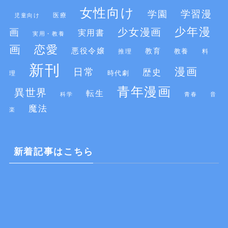
女性向け
学習漫
学園
医療
児童向け
少年漫
少女漫画
画
実用書
実用・教養
画
恋愛
悪役令嬢
教育
推理
教養
料
新刊
漫画
日常
歴史
時代劇
理
青年漫画
異世界
転生
科学
青春
音
魔法
楽
新着記事はこちら