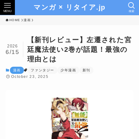
マンガ × リタイア.jp
MENU
検索
HOME
漫画
【新刊レビュー】左遷された宮
2026
廷魔法使い2巻が話題！最強の
6/15
理由とは
漫画
ファンタジー
少年漫画
新刊
October 23, 2025