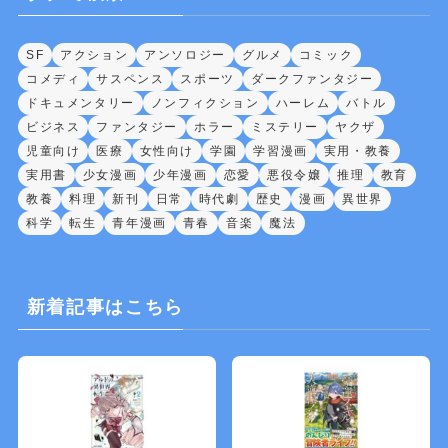
SF
アクション
アンソロジー
グルメ
コミック
コメディ
サスペンス
スポーツ
ダークファンタジー
ドキュメンタリー
ノンフィクション
ハーレム
バトル
ビジネス
ファンタジー
ホラー
ミステリー
ヤクザ
児童向け
医療
女性向け
学園
学習漫画
実用・教養
実用書
少女漫画
少年漫画
恋愛
悪役令嬢
推理
教育
教養
料理
新刊
日常
時代劇
歴史
漫画
異世界
科学
転生
青年漫画
青春
音楽
魔法
新着記事はこちら