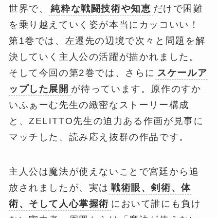
世界で、
純粋な戦闘技術や知恵
だけで困難
を乗り越えていく姿が本当にカッコいい！
第1巻では、左遷先の辺境で次々と問題を解
決していく主人公の活躍が描かれました。
そして今回の第2巻では、さらに
スケールア
ップした展開
が待っています。原作のすか
いふぁーむ先生の緻密なストーリー構成
と、ZELITTO先生の迫力ある作画が見事に
マッチした、読み応え抜群の作品です。
主人公は魔法が使えないことで宮廷から追
放されましたが、実は
戦術眼、剣術、体
術、そして人心掌握術
において誰にも負け