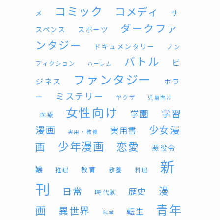
コミック
コメディ
サ
メ
ダークファ
スペンス
スポーツ
ンタジー
ドキュメンタリー
ノン
バトル
ビ
フィクション
ハーレム
ファンタジー
ジネス
ホラ
ミステリー
ー
ヤクザ
児童向け
女性向け
学習
学園
医療
少女漫
漫画
実用書
実用・教養
少年漫画
恋愛
画
悪役令
新
嬢
教育
教養
推理
料理
刊
漫
日常
歴史
時代劇
青年
画
異世界
転生
科学