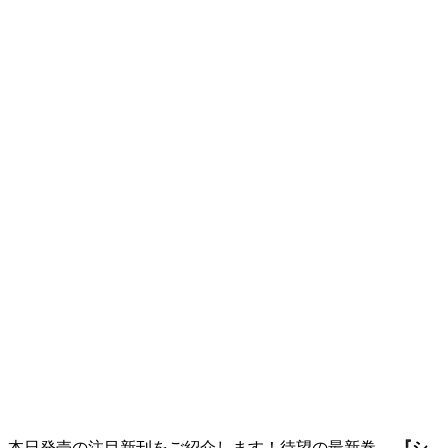
本日発売の注目新刊をご紹介します！待望の最新巻、
『シ