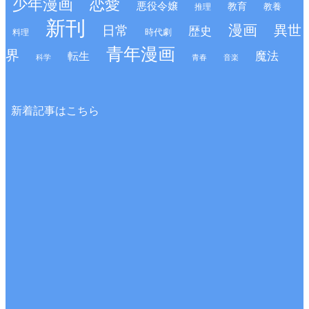
少年漫画
恋愛
悪役令嬢
教育
推理
教養
新刊
漫画
異世
日常
歴史
時代劇
料理
青年漫画
界
魔法
転生
科学
青春
音楽
新着記事はこちら