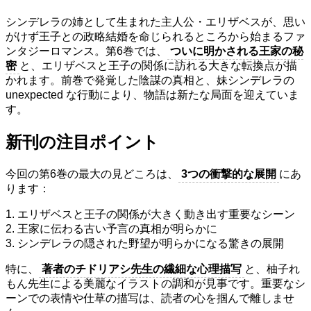
シンデレラの姉として生まれた主人公・エリザベスが、思い
がけず王子との政略結婚を命じられるところから始まるファ
ンタジーロマンス。第6巻では、
ついに明かされる王家の秘
密
と、エリザベスと王子の関係に訪れる大きな転換点が描
かれます。前巻で発覚した陰謀の真相と、妹シンデレラの
unexpected な行動により、物語は新たな局面を迎えていま
す。
新刊の注目ポイント
今回の第6巻の最大の見どころは、
3つの衝撃的な展開
にあ
ります：
1. エリザベスと王子の関係が大きく動き出す重要なシーン
2. 王家に伝わる古い予言の真相が明らかに
3. シンデレラの隠された野望が明らかになる驚きの展開
特に、
著者のチドリアシ先生の繊細な心理描写
と、柚子れ
もん先生による美麗なイラストの調和が見事です。重要なシ
ーンでの表情や仕草の描写は、読者の心を掴んで離しませ