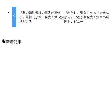
『私の婚約者様の毒舌が過ぎ
『わたし、聖女じゃありません
る』最新刊が本日発売！第5巻の
から』37巻が新発売！注目の展
見どころ
開をレビュー
新着記事