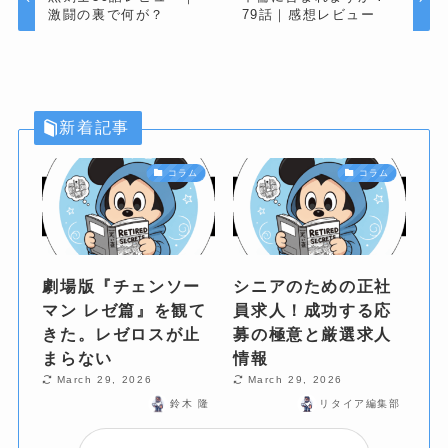
激闘の裏で何が？
79話｜感想レビュー
新着記事
コラム
コラム
劇場版『チェンソー
シニアのための正社
マン レゼ篇』を観て
員求人！成功する応
きた。レゼロスが止
募の極意と厳選求人
まらない
情報
March 29, 2026
March 29, 2026
鈴木 隆
リタイア編集部