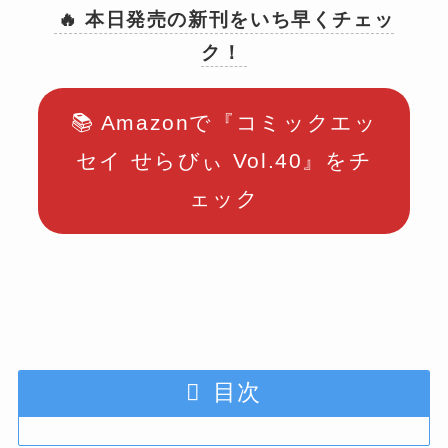
🔥 本日発売の新刊をいち早くチェッ
ク！
📚 Amazonで『コミックエッ
セイ せらびぃ Vol.40』をチ
ェック
目次