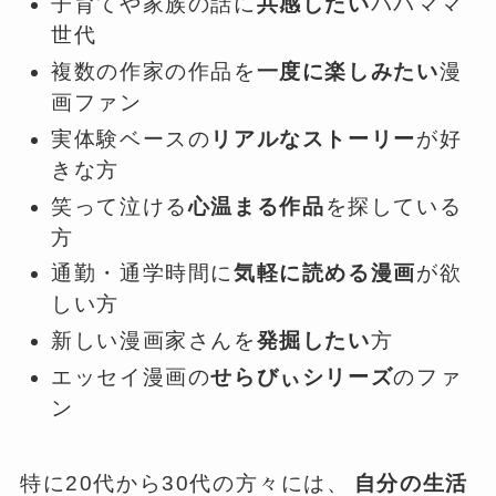
子育てや家族の話に
共感したい
パパママ
世代
複数の作家の作品を
一度に楽しみたい
漫
画ファン
実体験ベースの
リアルなストーリー
が好
きな方
笑って泣ける
心温まる作品
を探している
方
通勤・通学時間に
気軽に読める漫画
が欲
しい方
新しい漫画家さんを
発掘したい
方
エッセイ漫画の
せらびぃシリーズ
のファ
ン
特に20代から30代の方々には、
自分の生活