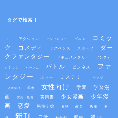
タグで検索！
コミッ
アクション
グルメ
SF
アンソロジー
ク
ダー
コメディ
サスペンス
スポーツ
クファンタジー
ドキュメンタリー
ノンフィ
ファ
バトル
ビジネス
クション
ハーレム
ンタジー
ミステリー
ホラー
ヤクザ
女性向け
学習漫
学園
医療
児童向け
少年漫
少女漫画
画
実用書
実用・教養
画
恋愛
悪役令嬢
教育
推理
教養
料
新刊
漫画
日常
歴史
時代劇
理