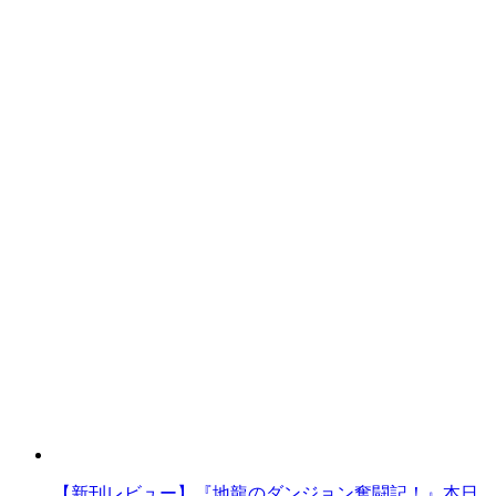
【新刊レビュー】『地龍のダンジョン奮闘記！』本日