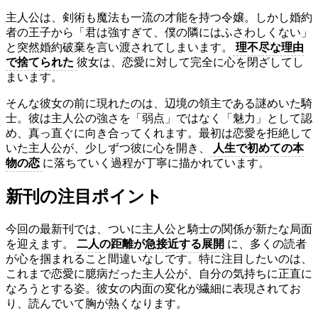
主人公は、剣術も魔法も一流の才能を持つ令嬢。しかし婚約
者の王子から「君は強すぎて、僕の隣にはふさわしくない」
と突然婚約破棄を言い渡されてしまいます。
理不尽な理由
で捨てられた
彼女は、恋愛に対して完全に心を閉ざしてし
まいます。
そんな彼女の前に現れたのは、辺境の領主である謎めいた騎
士。彼は主人公の強さを「弱点」ではなく「魅力」として認
め、真っ直ぐに向き合ってくれます。最初は恋愛を拒絶して
いた主人公が、少しずつ彼に心を開き、
人生で初めての本
物の恋
に落ちていく過程が丁寧に描かれています。
新刊の注目ポイント
今回の最新刊では、ついに主人公と騎士の関係が新たな局面
を迎えます。
二人の距離が急接近する展開
に、多くの読者
が心を掴まれること間違いなしです。特に注目したいのは、
これまで恋愛に臆病だった主人公が、自分の気持ちに正直に
なろうとする姿。彼女の内面の変化が繊細に表現されてお
り、読んでいて胸が熱くなります。