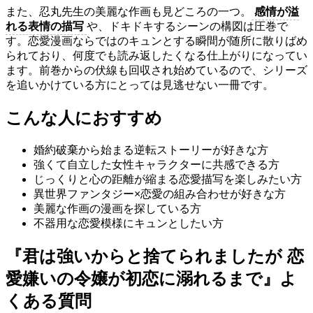
また、忍丸先生の美麗な作画も見どころの一つ。
感情が溢
れる表情の描写
や、ドキドキするシーンの構図は圧巻で
す。恋愛漫画ならではのキュンとする瞬間が随所に散りばめ
られており、何度でも読み返したくなる仕上がりになってい
ます。前巻からの伏線も回収され始めているので、シリーズ
を追いかけている方にとっては見逃せない一冊です。
こんな人におすすめ
婚約破棄から始まる逆転ストーリーが好きな方
強くて自立した女性キャラクターに共感できる方
じっくりと心の距離が縮まる恋愛描写を楽しみたい方
異世界ファンタジー×恋愛の組み合わせが好きな方
美麗な作画の漫画を探している方
不器用な恋愛模様にキュンとしたい方
『君は強いからと捨てられましたが 恋
愛嫌いの令嬢が初恋に溺れるまで』よ
くある質問