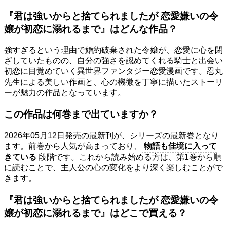
『君は強いからと捨てられましたが 恋愛嫌いの令
嬢が初恋に溺れるまで』はどんな作品？
強すぎるという理由で婚約破棄された令嬢が、恋愛に心を閉
ざしていたものの、自分の強さを認めてくれる騎士と出会い
初恋に目覚めていく異世界ファンタジー恋愛漫画です。忍丸
先生による美しい作画と、心の機微を丁寧に描いたストーリ
ーが魅力の作品となっています。
この作品は何巻まで出ていますか？
2026年05月12日発売の最新刊が、シリーズの最新巻となり
ます。前巻から人気が高まっており、
物語も佳境に入って
きている
段階です。これから読み始める方は、第1巻から順
に読むことで、主人公の心の変化をより深く楽しむことがで
きます。
『君は強いからと捨てられましたが 恋愛嫌いの令
嬢が初恋に溺れるまで』はどこで買える？