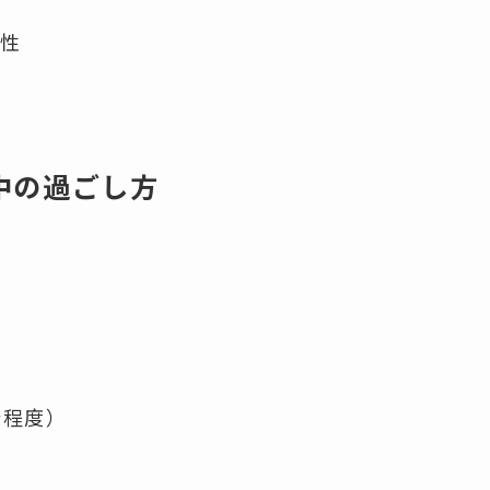
温性
中の過ごし方
分程度）