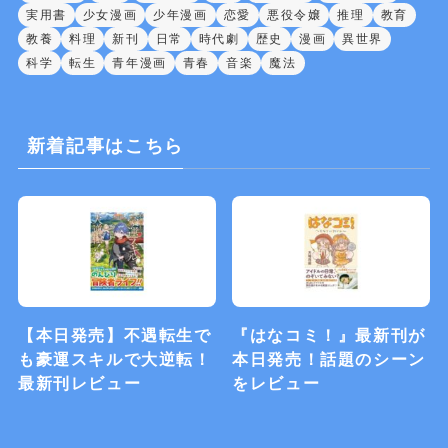
実用書
少女漫画
少年漫画
恋愛
悪役令嬢
推理
教育
教養
料理
新刊
日常
時代劇
歴史
漫画
異世界
科学
転生
青年漫画
青春
音楽
魔法
新着記事はこちら
【本日発売】不遇転生で
『はなコミ！』最新刊が
も豪運スキルで大逆転！
本日発売！話題のシーン
最新刊レビュー
をレビュー