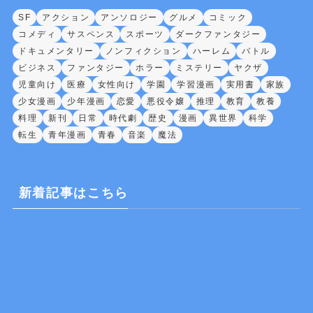
SF
アクション
アンソロジー
グルメ
コミック
コメディ
サスペンス
スポーツ
ダークファンタジー
ドキュメンタリー
ノンフィクション
ハーレム
バトル
ビジネス
ファンタジー
ホラー
ミステリー
ヤクザ
児童向け
医療
女性向け
学園
学習漫画
実用書
家族
少女漫画
少年漫画
恋愛
悪役令嬢
推理
教育
教養
料理
新刊
日常
時代劇
歴史
漫画
異世界
科学
転生
青年漫画
青春
音楽
魔法
新着記事はこちら